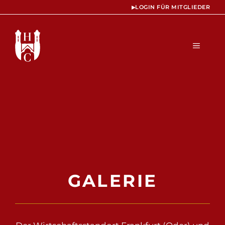
Zum
▸
LOGIN FÜR MITGLIEDER
Inhalt
springen
MENÜ
GALERIE