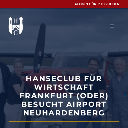
Zum
▸
LOGIN FÜR MITGLIEDER
Inhalt
springen
MENÜ
HANSECLUB FÜR
WIRTSCHAFT
FRANKFURT (ODER)
BESUCHT AIRPORT
NEUHARDENBERG